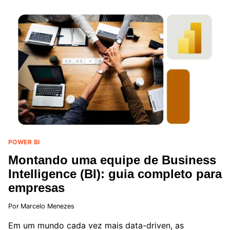
O
POWER
BI
PARA
REDUZIR
CUSTOS
NO
SETOR
DE
COMPRAS
POWER BI
Montando uma equipe de Business
Intelligence (BI): guia completo para
empresas
Por
Marcelo Menezes
Em um mundo cada vez mais data-driven, as