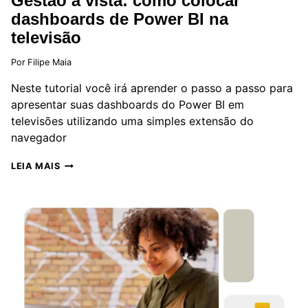
Gestão à vista: como colocar
dashboards de Power BI na
televisão
Por
Filipe Maia
Neste tutorial você irá aprender o passo a passo para
apresentar suas dashboards do Power BI em
televisões utilizando uma simples extensão do
navegador
GESTÃO
LEIA MAIS
À
VISTA:
COMO
COLOCAR
DASHBOARDS
DE
POWER
BI
NA
TELEVISÃO