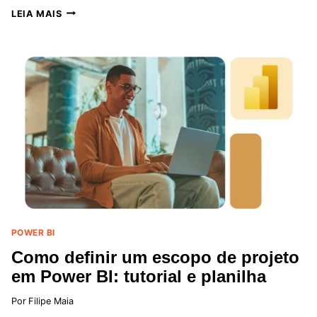
COTAÇÕES
LEIA MAIS
DE
AÇÕES
NA
BOLSA
DE
VALORES
COM
POWER
BI:
PASSO
A
PASSO
COMPLETO
POWER BI
Como definir um escopo de projeto
em Power BI: tutorial e planilha
Por
Filipe Maia