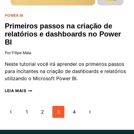
POWER BI
Primeiros passos na criação de
relatórios e dashboards no Power
BI
Por
Filipe Maia
Neste tutorial você irá aprender os primeiros passos
para incitantes na criação de dashboards e relatórios
utilizando o Microsoft Power BI.
PRIMEIROS
LEIA MAIS
PASSOS
NA
CRIAÇÃO
Navegação
Página
Página
1
2
3
4
DE
RELATÓRIOS
da
Anterior
Seguinte
E
DASHBOARDS