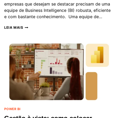
empresas que desejam se destacar precisam de uma
equipe de Business Intelligence (BI) robusta, eficiente
e com bastante conhecimento. Uma equipe de…
MONTANDO
LEIA MAIS
UMA
EQUIPE
DE
BUSINESS
INTELLIGENCE
(BI):
GUIA
COMPLETO
PARA
EMPRESAS
POWER BI