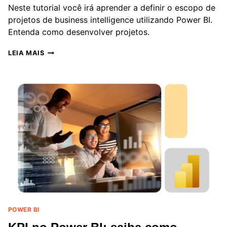
Neste tutorial você irá aprender a definir o escopo de
projetos de business intelligence utilizando Power BI.
Entenda como desenvolver projetos.
COMO
LEIA MAIS
DEFINIR
UM
ESCOPO
DE
PROJETO
EM
POWER
BI:
TUTORIAL
E
PLANILHA
POWER BI