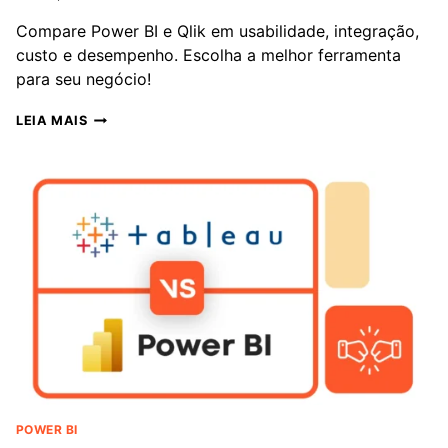
Compare Power BI e Qlik em usabilidade, integração,
custo e desempenho. Escolha a melhor ferramenta
para seu negócio!
POWER
LEIA MAIS
BI
VS.
QLIK:
UMA
ANÁLISE
COMPLETA
DESSAS
FERRAMENTAS
DE
ANÁLISE
DE
DADOS
POWER BI