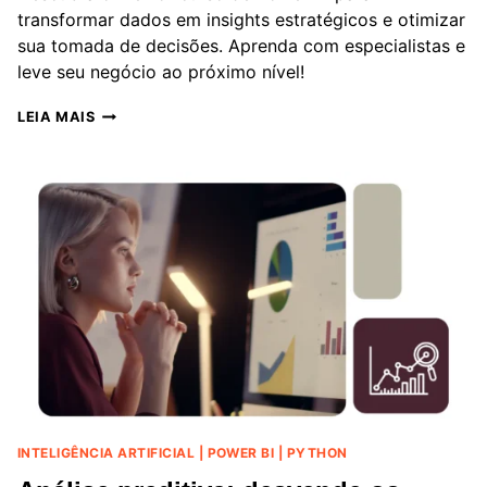
transformar dados em insights estratégicos e otimizar
sua tomada de decisões. Aprenda com especialistas e
leve seu negócio ao próximo nível!
DESCUBRA
LEIA MAIS
O
MELHOR
CURSO
DE
POWER
BI
PARA
IMPULSIONAR
SEU
NEGÓCIO
INTELIGÊNCIA ARTIFICIAL
|
POWER BI
|
PYTHON