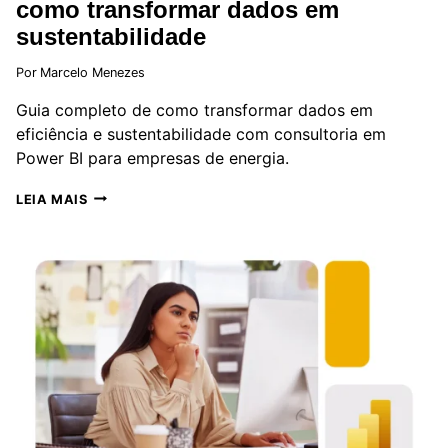
como transformar dados em
sustentabilidade
Por
Marcelo Menezes
Guia completo de como transformar dados em
eficiência e sustentabilidade com consultoria em
Power BI para empresas de energia.
CONSULTORIA
LEIA MAIS
POWER
BI
PARA
EMPRESAS
DO
SETOR
DE
ENERGIA:
COMO
TRANSFORMAR
DADOS
EM
SUSTENTABILIDADE