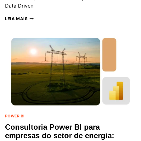
Data Driven
COMO
LEIA MAIS
MELHORAR
A
TOMADA
DE
DECISÕES
NA
SUA
EMPRESA:
DADOS,
BI
E
ESTRATÉGIAS
POWER BI
Consultoria Power BI para
empresas do setor de energia: