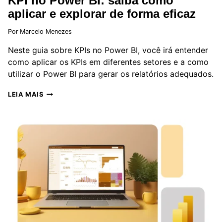
KPI no Power BI: saiba como
aplicar e explorar de forma eficaz
Por
Marcelo Menezes
Neste guia sobre KPIs no Power BI, você irá entender
como aplicar os KPIs em diferentes setores e a como
utilizar o Power BI para gerar os relatórios adequados.
KPI
LEIA MAIS
NO
POWER
BI:
SAIBA
COMO
APLICAR
E
EXPLORAR
DE
FORMA
EFICAZ