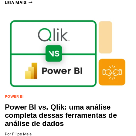
COMO
LEIA MAIS
CONECTAR
O
POWER
BI
AO
GOOGLE
SHEETS:
UM
GUIA
COMPLETO
POWER BI
Power BI vs. Qlik: uma análise
completa dessas ferramentas de
análise de dados
Por
Filipe Maia