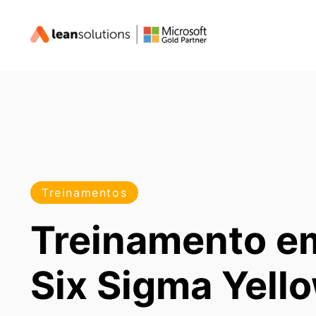
Pular
para
o
Conteúdo
Treinamentos
Treinamento e
Six Sigma Yello