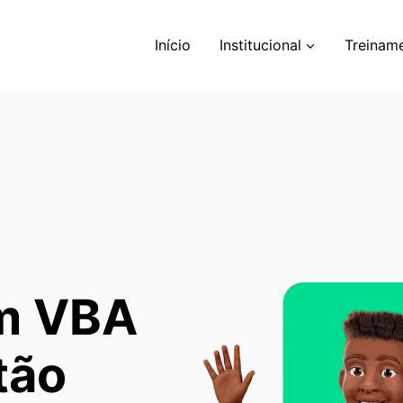
Início
Institucional
Treinam
m VBA
tão