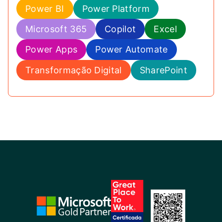
Power BI
Power Platform
Microsoft 365
Copilot
Excel
Power Apps
Power Automate
Transformação Digital
SharePoint